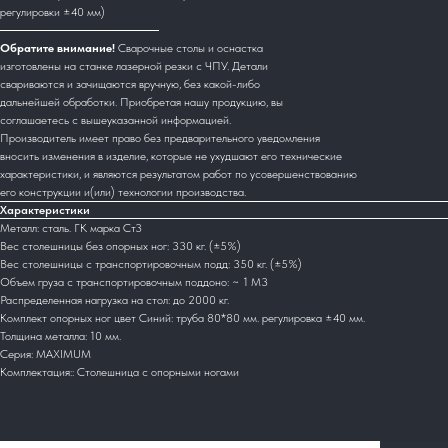
регулировки ±40 мм)
Обратите внимание!
Сварочные столы и оснастка
изготовлены на станке лазерной резки с ЧПУ. Детали
свариваются и зачищаются вручную, без какой-либо
дальнейшей обработки. Приобретая нашу продукцию, вы
соглашаетесь с вышеуказанной информацией.
Производитель имеет право без предварительного уведомления
вносить изменения в изделие, которые не ухудшают его технические
характеристики, и являются результатом работ по усовершенствованию
его конструкции и(или) технологии производства.
Характеристики
Металл: сталь. ГК марка Ст3
Вес столешницы без опорных ног: 330 кг. (±5%)
Вес столешницы с транспортировочным подд: 350 кг. (±5%)
Объем груза с транспортировочным поддоно: ~ 1 М3
Распределенная нагрузка на стол: до 2000 кг.
Комплект опорных ног цвет Синий: труба 80*80 мм. регулировка ±40 мм.
Толщина металла: 10 мм.
Серия: MAXIMUM
Комплектация:: Столешница с опорными ногами