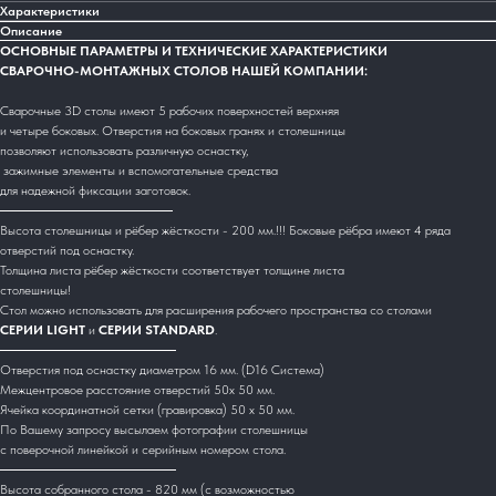
Характеристики
Описание
ОСНОВНЫЕ ПАРАМЕТРЫ И ТЕХНИЧЕСКИЕ ХАРАКТЕРИСТИКИ
СВАРОЧНО-МОНТАЖНЫХ СТОЛОВ НАШЕЙ КОМПАНИИ:
Сварочные 3D столы имеют 5 рабочих поверхностей верхняя
и четыре боковых. Отверстия на боковых гранях и столешницы
позволяют использовать различную оснастку,
зажимные элементы и вспомогательные средства
для надежной фиксации заготовок.
Высота столешницы и рёбер жёсткости - 200 мм.!!! Боковые рёбра имеют 4 ряда
отверстий под оснастку.
Толщина листа рёбер жёсткости соответствует толщине листа
столешницы!
Стол можно использовать для расширения рабочего пространства со столами
СЕРИИ LIGHT
и
СЕРИИ STANDARD
.
Отверстия под оснастку диаметром 16 мм. (D16 Система)
Межцентровое расстояние отверстий 50х 50 мм.
Ячейка координатной сетки (гравировка) 50 х 50 мм.
По Вашему запросу высылаем фотографии столешницы
с поверочной линейкой и серийным номером стола.
Высота собранного стола - 820 мм (с возможностью