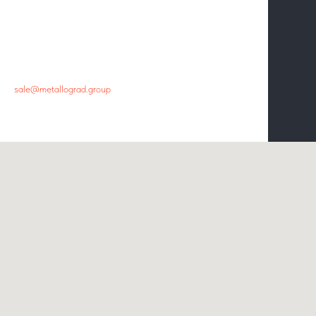
Главный офис
+7 800 444-48-94
sale@metallograd.group
г. Новосибирск, ул.Пролетарская, 263