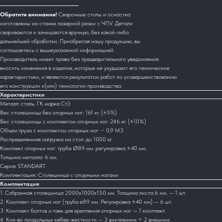
Обратите внимание!
Сварочные столы и оснастка
изготовлены на станке лазерной резки с ЧПУ. Детали
свариваются и зачищаются вручную, без какой-либо
дальнейшей обработки. Приобретая нашу продукцию, вы
соглашаетесь с вышеуказанной информацией.
Производитель имеет право без предварительного уведомления
вносить изменения в изделие, которые не ухудшают его технические
характеристики, и являются результатом работ по усовершенствованию
его конструкции и(или) технологии производства.
Характеристики
Металл: сталь. ГК марка Ст3
Вес столешницы без опорных ног: 161 кг. (±5%)
Вес столешницы с комплектом опорных ног: 246 кг. (±10%)
Объем груза с комплектом опорных ног: ~ 0,9 М3
Распределенная нагрузка на стол: до 1000 кг.
Комплект опорных ног: труба Ø89 мм. регулировка ±40 мм.
Толщина металла: 6 мм.
Серия: STANDART
Комплектация:: Столешница с опорными ногами
Комплектация
1. Собранная столешница 2000х1000х150 мм. Толщина листа 6 мм. — 1 шт.
2. Комплект опорных ног (труба ø89 мм. Регулировка ±40 мм) — 6 шт.
3. Комплект болтов и гаек для крепления опорных ног — 1 комплект.
4. Кол-во продольных рёбер жесткости — 3 внутренних + 2 внешних.