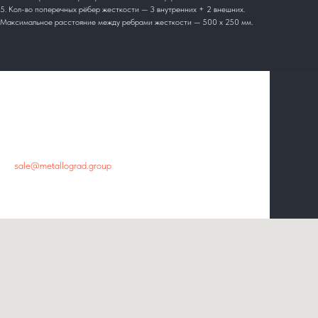
5. Кол-во поперечных рёбер жесткости — 3 внутренних + 2 внешних.
Максимальное расстояние между ребрами жесткости — 500 х 250 мм.
Главный офис
+7 800 444-48-94
sale@metallograd.group
г. Новосибирск, ул.Пролетарская, 263