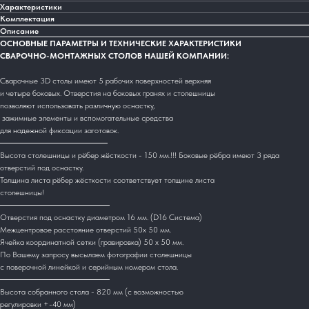
Характеристики
Комплектация
Описание
ОСНОВНЫЕ ПАРАМЕТРЫ И ТЕХНИЧЕСКИЕ ХАРАКТЕРИСТИКИ
СВАРОЧНО-МОНТАЖНЫХ СТОЛОВ НАШЕЙ КОМПАНИИ:
Сварочные 3D столы имеют 5 рабочих поверхностей верхняя
и четыре боковых. Отверстия на боковых гранях и столешницы
позволяют использовать различную оснастку,
зажимные элементы и вспомогательные средства
для надежной фиксации заготовок.
Высота столешницы и рёбер жёсткости - 150 мм.!!! Боковые рёбра имеют 3 ряда
отверстий под оснастку.
Толщина листа рёбер жёсткости соответствует толщине листа
столешницы!
Отверстия под оснастку диаметром 16 мм. (D16 Система)
Межцентровое расстояние отверстий 50х 50 мм.
Ячейка координатной сетки (гравировка) 50 х 50 мм.
По Вашему запросу высылаем фотографии столешницы
с поверочной линейкой и серийным номером стола.
Высота собранного стола - 820 мм (с возможностью
регулировки +-40 мм)