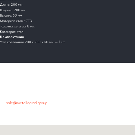
Длина: 200 мм
Ширина: 200 мм
Высота: 50 мм
Материал сталь: СТ3.
Толщина металла: 8 мм.
Категория: Угол
Комплектация
Угол крепежный 200 х 200 х 50 мм. — 1 шт.
Главный офис
+7 800 444-48-94
sale@metallograd.group
г. Новосибирск, ул.Пролетарская, 263