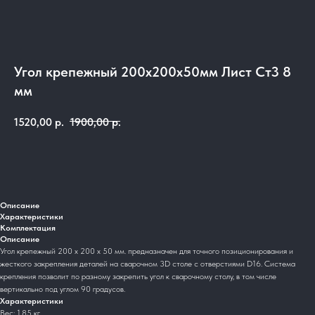
Угол крепежный 200х200х50мм Лист Ст3 8
мм
1520,00
р.
1900,00
р.
Добавить в корзину
Описание
Характеристики
Комплектация
Описание
Угол крепежный 200 х 200 х 50 мм. предназначен для точного позиционирования и
жесткого закрепления деталей на сварочном 3D столе c отверстиями D16. Система
крепления позволит по разному закрепить угол к сварочному столу, в том числе
вертикально под углом 90 градусов.
Характеристики
Вес: 1,85 кг