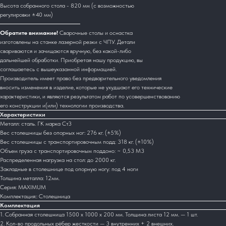
Высота собранного стола - 820 мм (с возможностью
регулировки ±40 мм)
Обратите внимание!
Сварочные столы и оснастка
изготовлены на станке лазерной резки с ЧПУ. Детали
свариваются и зачищаются вручную, без какой-либо
дальнейшей обработки. Приобретая нашу продукцию, вы
соглашаетесь с вышеуказанной информацией.
Производитель имеет право без предварительного уведомления
вносить изменения в изделие, которые не ухудшают его технические
характеристики, и являются результатом работ по усовершенствованию
его конструкции и(или) технологии производства.
Характеристики
Металл: сталь. ГК марка Ст3
Вес столешницы без опорных ног: 276 кг. (±5%)
Вес столешницы с транспортировочным подд: 318 кг. (±10%)
Объем груза с транспортировочным поддоно: ~ 0,53 М3
Распределенная нагрузка на стол: до 2000 кг.
Закладные в столешнице под опорную ногу: под 4 ноги
Толщина металла: 12мм.
Серия: MAXIMUM
Комплектация:: Столешница
Комплектация
1. Собранная столешница 1500 х 1000 х 200 мм. Толщина листа 12 мм. — 1 шт.
2. Кол-во продольных рёбер жесткости — 3 внутренних + 2 внешних.