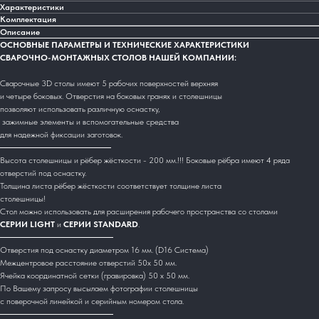
Характеристики
Комплектация
Описание
ОСНОВНЫЕ ПАРАМЕТРЫ И ТЕХНИЧЕСКИЕ ХАРАКТЕРИСТИКИ
СВАРОЧНО-МОНТАЖНЫХ СТОЛОВ НАШЕЙ КОМПАНИИ:
Сварочные 3D столы имеют 5 рабочих поверхностей верхняя
и четыре боковых. Отверстия на боковых гранях и столешницы
позволяют использовать различную оснастку,
зажимные элементы и вспомогательные средства
для надежной фиксации заготовок.
Высота столешницы и рёбер жёсткости - 200 мм.!!! Боковые рёбра имеют 4 ряда
отверстий под оснастку.
Толщина листа рёбер жёсткости соответствует толщине листа
столешницы!
Стол можно использовать для расширения рабочего пространства со столами
СЕРИИ LIGHT
и
СЕРИИ STANDARD
.
Отверстия под оснастку диаметром 16 мм. (D16 Система)
Межцентровое расстояние отверстий 50х 50 мм.
Ячейка координатной сетки (гравировка) 50 х 50 мм.
По Вашему запросу высылаем фотографии столешницы
с поверочной линейкой и серийным номером стола.