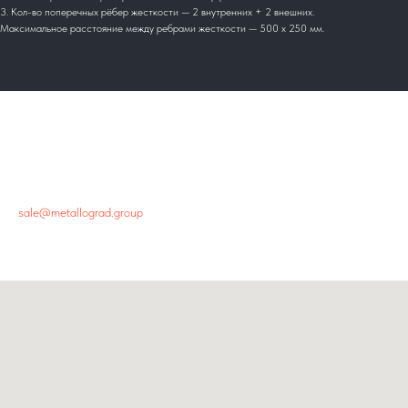
3. Кол-во поперечных рёбер жесткости — 2 внутренних + 2 внешних.
Максимальное расстояние между ребрами жесткости — 500 х 250 мм.
Главный офис
+7 800 444-48-94
sale@metallograd.group
г. Новосибирск, ул.Пролетарская, 263