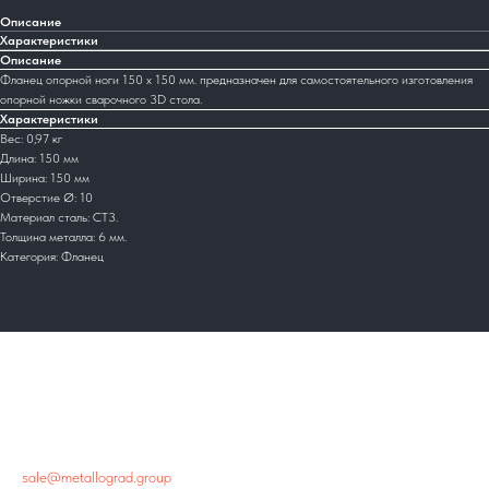
Описание
Характеристики
Описание
Фланец опорной ноги 150 х 150 мм. предназначен для самостоятельного изготовления
опорной ножки сварочного 3D стола.
Характеристики
Вес: 0,97 кг
Длина: 150 мм
Ширина: 150 мм
Отверстие Ø: 10
Материал сталь: СТ3.
Толщина металла: 6 мм.
Категория: Фланец
Главный офис
+7 800 444-48-94
sale@metallograd.group