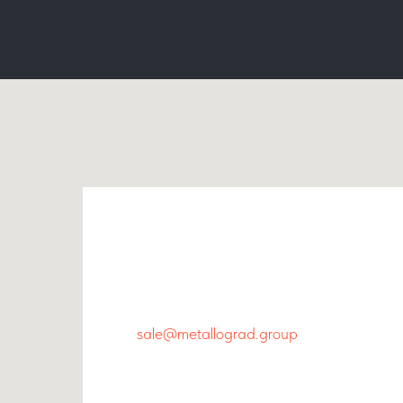
Главный офис
+7 800 444-48-94
sale@metallograd.group
г. Новосибирск, ул.Пролетарская, 263