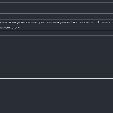
очного позиционирования прямоугольных деталей на сварочном 3D столе c 
очному столу.