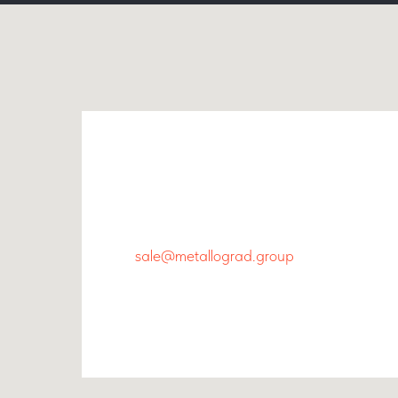
Главный офис
+7 800 444-48-94
sale@metallograd.group
г. Новосибирск, ул.Пролетарская, 263