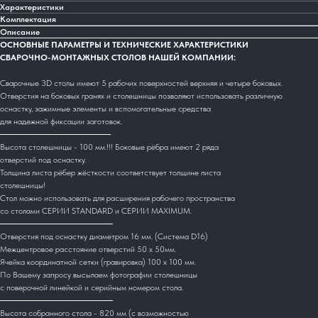
Характеристики
Комплектация
Описание
ОСНОВНЫЕ ПАРАМЕТРЫ И ТЕХНИЧЕСКИЕ ХАРАКТЕРИСТИКИ
СВАРОЧНО-МОНТАЖНЫХ СТОЛОВ НАШЕЙ КОМПАНИИ:
Сварочные 3D столы имеют 5 рабочих поверхностей верхняя и четыре боковых.
Отверстия на боковых гранях и столешницы позволяют использовать различную
оснастку, зажимные элементы и вспомогательные средства
для надежной фиксации заготовок.
Высота столешницы - 100 мм.!!! Боковые рёбра имеют 2 ряда
отверстий под оснастку.
Толщина листа рёбер жёсткости соответствует толщине листа
столешницы!
Стол можно использовать для расширения рабочего пространства
со столами СЕРИИ STANDARD и СЕРИИ MAXIMUM.
Отверстия под оснастку диаметром 16 мм. (Система D16)
Межцентровое расстояние отверстий 50 х 50мм.
Ячейка координатной сетки (гравировка) 100 х 100 мм.
По Вашему запросу высылаем фотографии столешницы
с поверочной линейкой и серийным номером стола.
Высота собранного стола - 820 мм (с возможностью