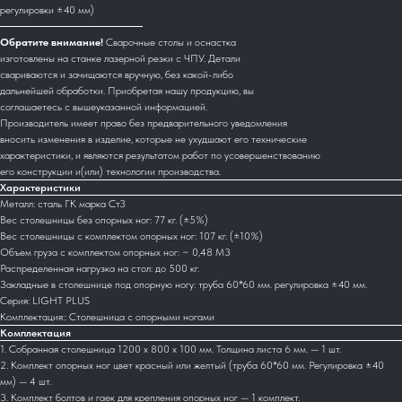
регулировки ±40 мм)
Обратите внимание!
Сварочные столы и оснастка
изготовлены на станке лазерной резки с ЧПУ. Детали
свариваются и зачищаются вручную, без какой-либо
дальнейшей обработки. Приобретая нашу продукцию, вы
соглашаетесь с вышеуказанной информацией.
Производитель имеет право без предварительного уведомления
вносить изменения в изделие, которые не ухудшают его технические
характеристики, и являются результатом работ по усовершенствованию
его конструкции и(или) технологии производства.
Характеристики
Металл: сталь ГК марка Ст3
Вес столешницы без опорных ног: 77 кг. (±5%)
Вес столешницы с комплектом опорных ног: 107 кг. (±10%)
Объем груза с комплектом опорных ног: ~ 0,48 М3
Распределенная нагрузка на стол: до 500 кг.
Закладные в столешнице под опорную ногу: труба 60*60 мм. регулировка ±40 мм.
Серия: LIGHT PLUS
Комплектация:: Столешница с опорными ногами
Комплектация
1. Собранная столешница 1200 х 800 х 100 мм. Толщина листа 6 мм. — 1 шт.
2. Комплект опорных ног цвет красный или желтый (труба 60*60 мм. Регулировка ±40
мм) — 4 шт.
3. Комплект болтов и гаек для крепления опорных ног — 1 комплект.