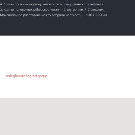
4. Кол-во продольных рёбер жесткости — 2 внутренних + 2 внешних.
5. Кол-во поперечных рёбер жесткости — 2 внутренних + 2 внешних.
Максимальное расстояние между ребрами жесткости — 430 х 290 мм.
Главный офис
+7 800 444-48-94
sale@metallograd.group
г. Новосибирск, ул.Пролетарская, 263